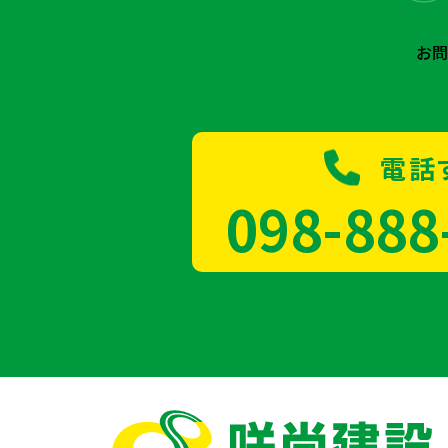
お
電話
098-888