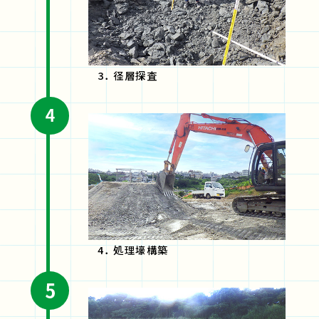
3． 径層探査
4． 処理壕構築