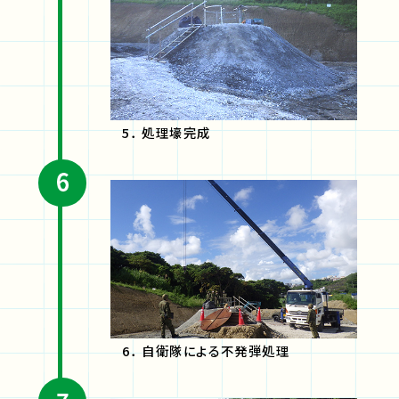
5． 処理壕完成
6． 自衛隊による不発弾処理