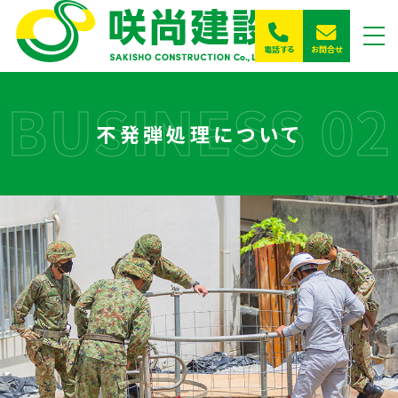
お問合せ
電話する
一般
採用
不発弾処理について