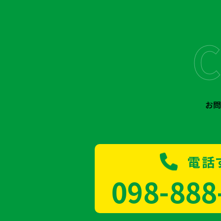
お
電話
098-888