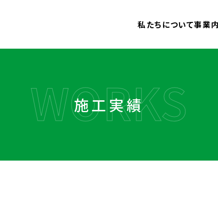
私たちについて
事業
公共
不発
施工実績