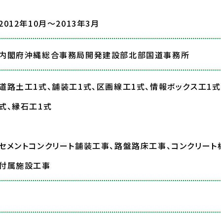
2012年10月～2013年3月
内閣府沖縄総合事務局開発建設部北部国道事務所
道路土工1式、舗装工1式、区画線工1式、情報ボックス工1
式、縁石工1式
セメントコンクリート舗装工事、路盤路床工事、コンクリート
付属施設工事